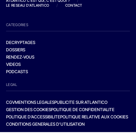
ATLANTICO C'EST QUI, C'EST QUOI ?
/
LE RESEAU D'ATLANTICO
/
CONTACT
CATEGORIES
DECRYPTAGES
DOSSIERS
RENDEZ-VOUS
VIDEOS
PODCASTS
LEGAL
CGV
MENTIONS LEGALES
PUBLICITE SUR ATLANTICO
GESTION DES COOKIES
POLITIQUE DE CONFIDENTIALITE
POLITIQUE D’ACCESSIBILITE
POLITIQUE RELATIVE AUX COOKIES
CONDITIONS GENERALES D’UTILISATION