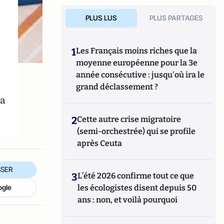
PLUS LUS
PLUS PARTAGES
1
Les Français moins riches que la
moyenne européenne pour la 3e
année consécutive : jusqu'où ira le
grand déclassement ?
la
2
Cette autre crise migratoire
(semi-orchestrée) qui se profile
après Ceuta
SER
3
L’été 2026 confirme tout ce que
ogle
les écologistes disent depuis 50
ans : non, et voilà pourquoi