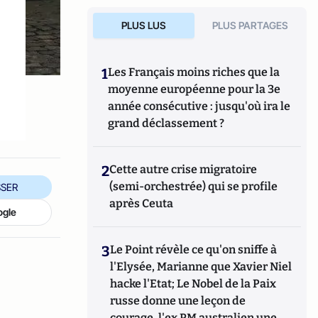
PLUS LUS
PLUS PARTAGES
1
Les Français moins riches que la
moyenne européenne pour la 3e
année consécutive : jusqu'où ira le
grand déclassement ?
2
Cette autre crise migratoire
(semi-orchestrée) qui se profile
SER
après Ceuta
ogle
3
Le Point révèle ce qu'on sniffe à
l'Elysée, Marianne que Xavier Niel
hacke l'Etat; Le Nobel de la Paix
russe donne une leçon de
courage, l'ex PM australien une