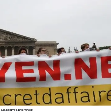
 UNE
›
PÉPITES
›
POLITIQUE