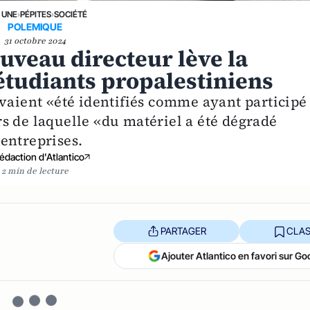
 UNE
›
PÉPITES
›
SOCIÉTÉ
POLEMIQUE
31 octobre 2024
ouveau directeur lève la
étudiants propalestiniens
vaient «été identifiés comme ayant participé
s de laquelle «du matériel a été dégradé
entreprises.
édaction d'Atlantico
2 min de lecture
PARTAGER
CLAS
Ajouter Atlantico en favori sur Go