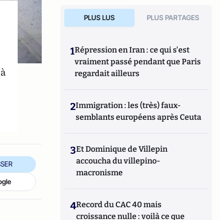
PLUS LUS
PLUS PARTAGES
1
Répression en Iran : ce qui s'est
vraiment passé pendant que Paris
 à
regardait ailleurs
2
Immigration : les (très) faux-
semblants européens après Ceuta
3
Et Dominique de Villepin
accoucha du villepino-
SER
macronisme
ogle
4
Record du CAC 40 mais
croissance nulle : voilà ce que