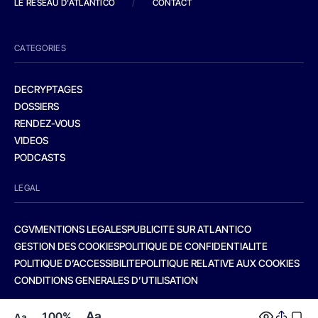
LE RESEAU D'ATLANTICO
/
CONTACT
CATEGORIES
DECRYPTAGES
DOSSIERS
RENDEZ-VOUS
VIDEOS
PODCASTS
LEGAL
CGV
MENTIONS LEGALES
PUBLICITE SUR ATLANTICO
GESTION DES COOKIES
POLITIQUE DE CONFIDENTIALITE
POLITIQUE D’ACCESSIBILITE
POLITIQUE RELATIVE AUX COOKIES
CONDITIONS GENERALES D’UTILISATION
Aa
100%
Aa