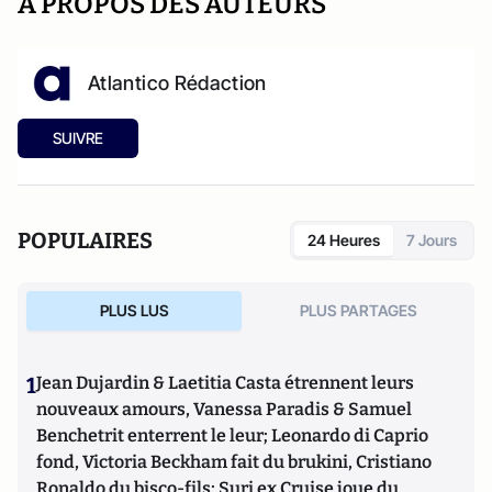
A PROPOS DES AUTEURS
Atlantico Rédaction
SUIVRE
POPULAIRES
24 Heures
7 Jours
PLUS LUS
PLUS PARTAGES
1
Jean Dujardin & Laetitia Casta étrennent leurs
nouveaux amours, Vanessa Paradis & Samuel
Benchetrit enterrent le leur; Leonardo di Caprio
fond, Victoria Beckham fait du brukini, Cristiano
Ronaldo du bisco-fils; Suri ex Cruise joue du