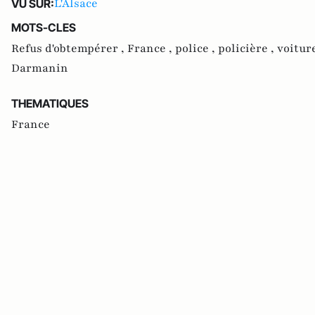
L'Alsace
VU SUR:
MOTS-CLES
Refus d'obtempérer ,
France ,
police ,
policière ,
voitur
Darmanin
THEMATIQUES
France