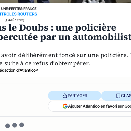
A UNE
›
PÉPITES
›
FRANCE
TROLES ROUTIERS
5 août 2023
 le Doubs : une policière
 percutée par un automobilis
s avoir délibérément foncé sur une policière.
 suite à ce refus d’obtempérer.
édaction d'Atlantico
PARTAGER
CLAS
Ajouter Atlantico en favori sur Go