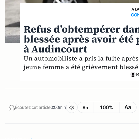
A L
CON
Refus d’obtempérer dans
blessée après avoir été
à Audincourt
Un automobiliste a pris la fuite aprè
jeune femme a été grièvement blessée
R
Aa
100%
Écoutez cet article
0:00min
Aa