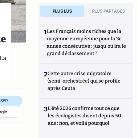
PLUS LUS
PLUS PARTAGES
1
Les Français moins riches que la
te
moyenne européenne pour la 3e
année consécutive : jusqu'où ira le
grand déclassement ?
 La
2
Cette autre crise migratoire
(semi-orchestrée) qui se profile
après Ceuta
SER
3
L’été 2026 confirme tout ce que
ogle
les écologistes disent depuis 50
ans : non, et voilà pourquoi