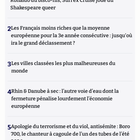
Ronaldo du bisco-fils; Suri ex Cruise joue du
Shakespeare queer
2
Les Français moins riches que la moyenne
européenne pour la 3e année consécutive : jusqu'où
ira le grand déclassement ?
3
Les villes classées les plus malheureuses du
monde
4
Rhin & Danube à sec : l’autre voie d’eau dont la
fermeture pénalise lourdement l’économie
européenne
5
Apologie du terrorisme et du viol, antisémite : Boro
700, le chanteur à cagoule de l’un des tubes de l’été