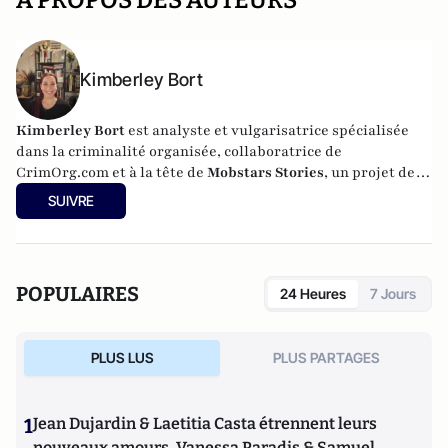
A PROPOS DES AUTEURS
Kimberley Bort
Kimberley Bort
est analyste et vulgarisatrice spécialisée
dans la criminalité organisée, collaboratrice de
CrimOrg.com et à la tête de
Mobstars Stories
, un projet de
contenus sur les réseaux sociaux qui explore les
SUIVRE
dynamiques du crime organisé et ses représentations.
POPULAIRES
24 Heures
7 Jours
PLUS LUS
PLUS PARTAGES
1
Jean Dujardin & Laetitia Casta étrennent leurs
nouveaux amours, Vanessa Paradis & Samuel