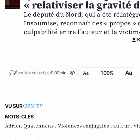
« relativiser la gravité d
Le député du Nord, qui a été réintégr
Insoumise, reconnaît des « propos » qu
culpabilité entre l’auteur et la victime
R
Aa
100%
Écoutez cet article
0:00min
Aa
BFM TV
VU SUR:
MOTS-CLES
Adrien Quatennens ,
Violences conjugales ,
auteur ,
vi