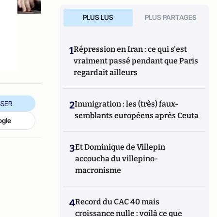
PLUS LUS
PLUS PARTAGES
1
Répression en Iran : ce qui s'est
vraiment passé pendant que Paris
regardait ailleurs
SER
2
Immigration : les (très) faux-
semblants européens après Ceuta
ogle
3
Et Dominique de Villepin
accoucha du villepino-
macronisme
4
Record du CAC 40 mais
croissance nulle : voilà ce que