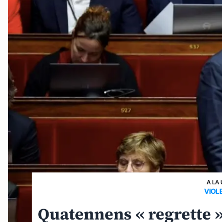
A LA
VIOL
Quatennens « regrette »