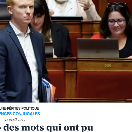
 UNE
›
PÉPITES
›
POLITIQUE
ENCES CONJUGALES
11 avril 2023
 des mots qui ont pu