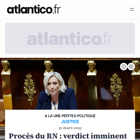
A LA UNE
›
PÉPITES
›
POLITIQUE
JUSTICE
31 mars 2025
Procès du RN : verdict imminent