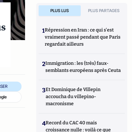
PLUS LUS
PLUS PARTAGES
us
1
Répression en Iran : ce qui s'est
vraiment passé pendant que Paris
regardait ailleurs
2
Immigration : les (très) faux-
semblants européens après Ceuta
SER
3
Et Dominique de Villepin
accoucha du villepino-
ogle
macronisme
4
Record du CAC 40 mais
croissance nulle : voilà ce que