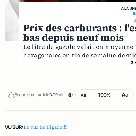
A LA UN
B
Prix des carburants : l'
bas depuis neuf mois
Le litre de gazole valait en moyenne 
hexagonales en fin de semaine derniè
Aa
100%
Écoutez cet article
0:00min
Aa
Lu sur Le Figaro.fr
VU SUR: