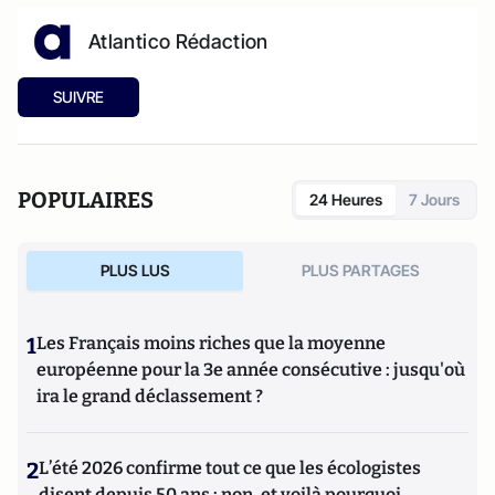
Atlantico Rédaction
SUIVRE
POPULAIRES
24 Heures
7 Jours
PLUS LUS
PLUS PARTAGES
1
Les Français moins riches que la moyenne
européenne pour la 3e année consécutive : jusqu'où
ira le grand déclassement ?
2
L’été 2026 confirme tout ce que les écologistes
disent depuis 50 ans : non, et voilà pourquoi