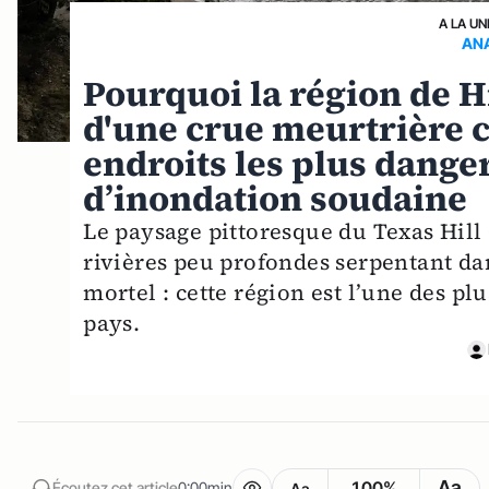
A LA UN
AN
Pourquoi la région de H
d'une crue meurtrière ce
endroits les plus dange
d’inondation soudaine
Le paysage pittoresque du Texas Hill 
rivières peu profondes serpentant da
mortel : cette région est l’une des p
pays.
Aa
100%
Écoutez cet article
0:00min
Aa