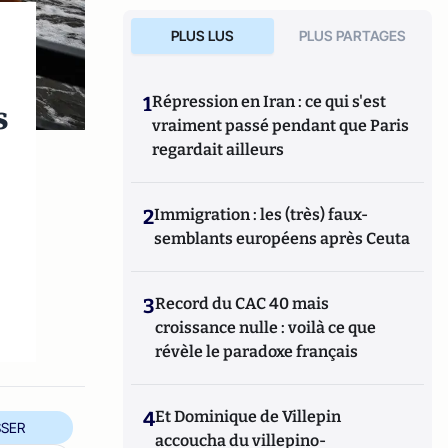
PLUS LUS
PLUS PARTAGES
1
Répression en Iran : ce qui s'est
s
vraiment passé pendant que Paris
regardait ailleurs
2
Immigration : les (très) faux-
semblants européens après Ceuta
3
Record du CAC 40 mais
croissance nulle : voilà ce que
révèle le paradoxe français
4
Et Dominique de Villepin
SER
accoucha du villepino-