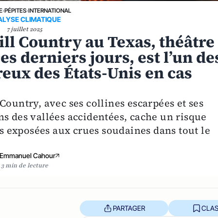
E
›
PÉPITES
›
INTERNATIONAL
ALYSE CLIMATIQUE
7 juillet 2025
ill Country au Texas, théâtre
s derniers jours, est l’un de
reux des États-Unis en cas
Country, avec ses collines escarpées et ses
ns des vallées accidentées, cache un risque
lus exposées aux crues soudaines dans tout le
Emmanuel Cahour
3 min de lecture
PARTAGER
CLAS