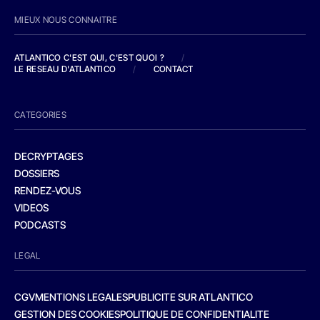
MIEUX NOUS CONNAITRE
ATLANTICO C'EST QUI, C'EST QUOI ?
/
LE RESEAU D'ATLANTICO
/
CONTACT
CATEGORIES
DECRYPTAGES
DOSSIERS
RENDEZ-VOUS
VIDEOS
PODCASTS
LEGAL
CGV
MENTIONS LEGALES
PUBLICITE SUR ATLANTICO
GESTION DES COOKIES
POLITIQUE DE CONFIDENTIALITE