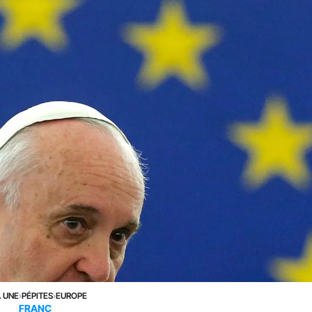
A UNE
›
PÉPITES
›
EUROPE
FRANC