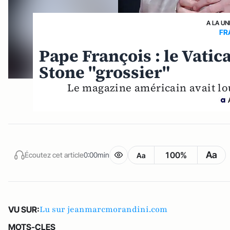
A LA UN
FR
Pape François : le Vatica
Stone "grossier"
Le magazine américain avait lou
Aa
100%
Écoutez cet article
0:00min
Aa
Lu sur jeanmarcmorandini.com
VU SUR:
MOTS-CLES