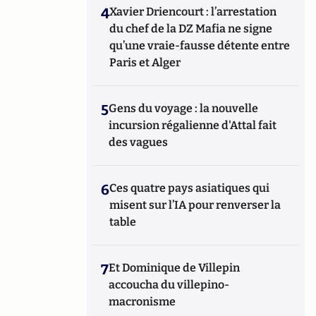
4
Xavier Driencourt : l’arrestation
du chef de la DZ Mafia ne signe
qu’une vraie-fausse détente entre
Paris et Alger
5
Gens du voyage : la nouvelle
incursion régalienne d'Attal fait
des vagues
6
Ces quatre pays asiatiques qui
misent sur l’IA pour renverser la
table
7
Et Dominique de Villepin
accoucha du villepino-
macronisme