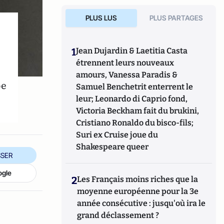
PLUS LUS
PLUS PARTAGES
1
Jean Dujardin & Laetitia Casta
étrennent leurs nouveaux
amours, Vanessa Paradis &
pe
Samuel Benchetrit enterrent le
leur; Leonardo di Caprio fond,
Victoria Beckham fait du brukini,
Cristiano Ronaldo du bisco-fils;
Suri ex Cruise joue du
Shakespeare queer
SER
ogle
2
Les Français moins riches que la
moyenne européenne pour la 3e
année consécutive : jusqu'où ira le
grand déclassement ?