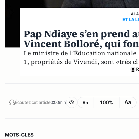
A LA
ET LA L
Pap Ndiaye s’en prend 
Vincent Bolloré, qui fo
Le ministre de l’Éducation nationale
1, propriétés de Vivendi, sont «très 
R
Aa
100%
Écoutez cet article
0:00min
Aa
MOTS-CLES