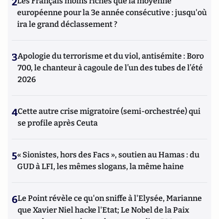
2
Les Français moins riches que la moyenne
européenne pour la 3e année consécutive : jusqu'où
ira le grand déclassement ?
3
Apologie du terrorisme et du viol, antisémite : Boro
700, le chanteur à cagoule de l’un des tubes de l’été
2026
4
Cette autre crise migratoire (semi-orchestrée) qui
se profile après Ceuta
5
« Sionistes, hors des Facs », soutien au Hamas : du
GUD à LFI, les mêmes slogans, la même haine
6
Le Point révèle ce qu'on sniffe à l'Elysée, Marianne
que Xavier Niel hacke l'Etat; Le Nobel de la Paix