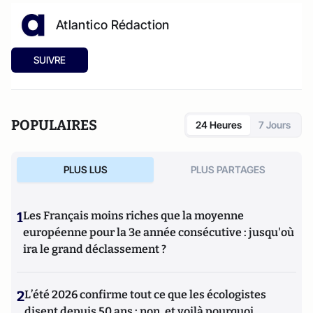
Atlantico Rédaction
SUIVRE
POPULAIRES
24 Heures
7 Jours
PLUS LUS
PLUS PARTAGES
1
Les Français moins riches que la moyenne
européenne pour la 3e année consécutive : jusqu'où
ira le grand déclassement ?
2
L’été 2026 confirme tout ce que les écologistes
disent depuis 50 ans : non, et voilà pourquoi