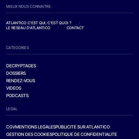
MIEUX NOUS CONNAITRE
ATLANTICO C'EST QUI, C'EST QUOI ?
/
LE RESEAU D'ATLANTICO
/
CONTACT
CATEGORIES
DECRYPTAGES
DOSSIERS
RENDEZ-VOUS
VIDEOS
PODCASTS
LEGAL
CGV
MENTIONS LEGALES
PUBLICITE SUR ATLANTICO
GESTION DES COOKIES
POLITIQUE DE CONFIDENTIALITE