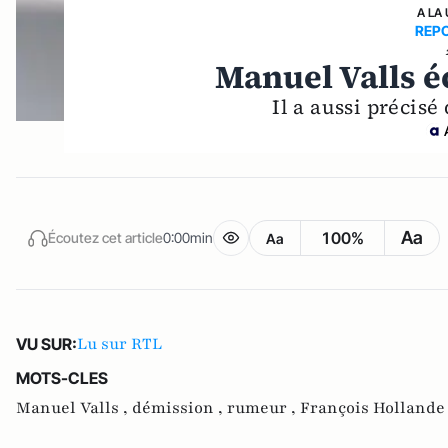
A LA
REP
Manuel Valls é
Il a aussi précisé 
Aa
100%
Écoutez cet article
0:00min
Aa
Lu sur RTL
VU SUR:
MOTS-CLES
Manuel Valls ,
démission ,
rumeur ,
François Hollande