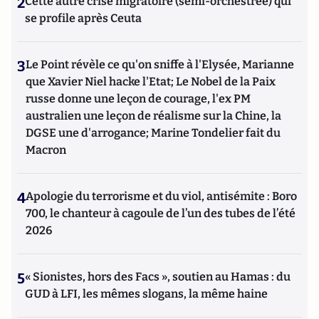
2
Cette autre crise migratoire (semi-orchestrée) qui
se profile après Ceuta
3
Le Point révèle ce qu'on sniffe à l'Elysée, Marianne
que Xavier Niel hacke l'Etat; Le Nobel de la Paix
russe donne une leçon de courage, l'ex PM
australien une leçon de réalisme sur la Chine, la
DGSE une d'arrogance; Marine Tondelier fait du
Macron
4
Apologie du terrorisme et du viol, antisémite : Boro
700, le chanteur à cagoule de l’un des tubes de l’été
2026
5
« Sionistes, hors des Facs », soutien au Hamas : du
GUD à LFI, les mêmes slogans, la même haine