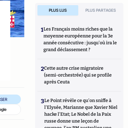
PLUS LUS
PLUS PARTAGES
1
Les Français moins riches que la
moyenne européenne pour la 3e
année consécutive : jusqu'où ira le
grand déclassement ?
2
Cette autre crise migratoire
(semi-orchestrée) qui se profile
après Ceuta
SER
3
Le Point révèle ce qu'on sniffe à
l'Elysée, Marianne que Xavier Niel
ogle
hacke l'Etat; Le Nobel de la Paix
russe donne une leçon de
courage, l'ex PM australien une