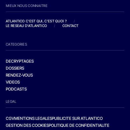
MIEUX NOUS CONNAITRE
ATLANTICO C'EST QUI, C'EST QUOI ?
/
LE RESEAU D'ATLANTICO
/
CONTACT
CATEGORIES
DECRYPTAGES
DOSSIERS
RENDEZ-VOUS
VIDEOS
PODCASTS
LEGAL
CGV
MENTIONS LEGALES
PUBLICITE SUR ATLANTICO
GESTION DES COOKIES
POLITIQUE DE CONFIDENTIALITE