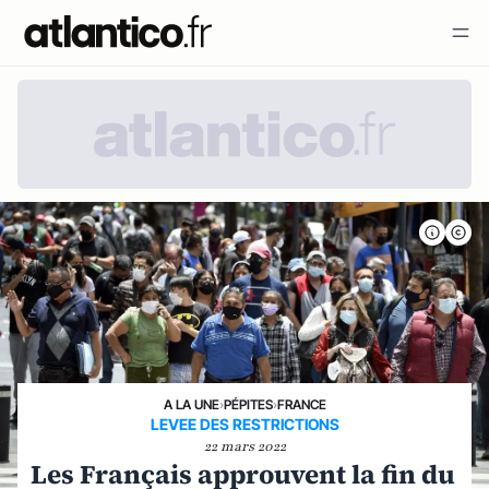
A LA UNE
›
PÉPITES
›
FRANCE
LEVEE DES RESTRICTIONS
22 mars 2022
Les Français approuvent la fin du