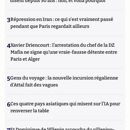
disent depuis 50 ans : non, et voilà pourquoi
3
Répression en Iran : ce qui s'est vraiment passé
pendant que Paris regardait ailleurs
4
Xavier Driencourt : l’arrestation du chef de la DZ
Mafia ne signe qu’une vraie-fausse détente entre
Paris et Alger
5
Gens du voyage : la nouvelle incursion régalienne
d'Attal fait des vagues
6
Ces quatre pays asiatiques qui misent sur l’IA pour
renverser la table
Et Dominique de Villepin accoucha du villepino-