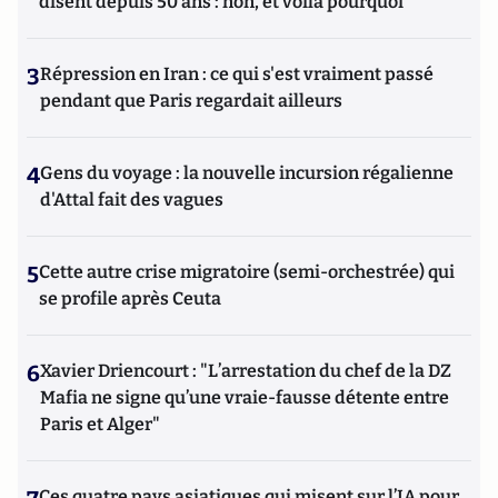
disent depuis 50 ans : non, et voilà pourquoi
3
Répression en Iran : ce qui s'est vraiment passé
pendant que Paris regardait ailleurs
4
Gens du voyage : la nouvelle incursion régalienne
d'Attal fait des vagues
5
Cette autre crise migratoire (semi-orchestrée) qui
se profile après Ceuta
6
Xavier Driencourt : "L’arrestation du chef de la DZ
Mafia ne signe qu’une vraie-fausse détente entre
Paris et Alger"
Ces quatre pays asiatiques qui misent sur l’IA pour