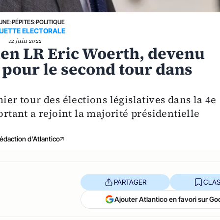
 UNE
›
PÉPITES
›
POLITIQUE
QUETTE ELECTORALE
12 juin 2022
cien LR Eric Woerth, devenu
é pour le second tour dans
ier tour des élections législatives dans la 4e
ortant a rejoint la majorité présidentielle
édaction d'Atlantico
PARTAGER
CLAS
Ajouter Atlantico en favori sur Go