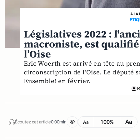
A LA
ETI
Législatives 2022 : l'an
macroniste, est qualifi
l’Oise
Eric Woerth est arrivé en tête au prem
circonscription de l'Oise. Le député s
Ensemble! en février.
R
Aa
100%
Écoutez cet article
0:00min
Aa