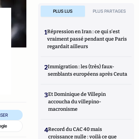
PLUS LUS
PLUS PARTAGES
1
Répression en Iran : ce qui s'est
vraiment passé pendant que Paris
regardait ailleurs
2
Immigration : les (très) faux-
semblants européens après Ceuta
3
Et Dominique de Villepin
accoucha du villepino-
macronisme
SER
ogle
4
Record du CAC 40 mais
croissance nulle : voilà ce que