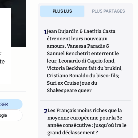
PLUS LUS
PLUS PARTAGES
1
Jean Dujardin & Laetitia Casta
étrennent leurs nouveaux
amours, Vanessa Paradis &
r
Samuel Benchetrit enterrent le
te
leur; Leonardo di Caprio fond,
Victoria Beckham fait du brukini,
Cristiano Ronaldo du bisco-fils;
Suri ex Cruise joue du
Shakespeare queer
SER
2
Les Français moins riches que la
ogle
moyenne européenne pour la 3e
année consécutive : jusqu'où ira le
grand déclassement ?