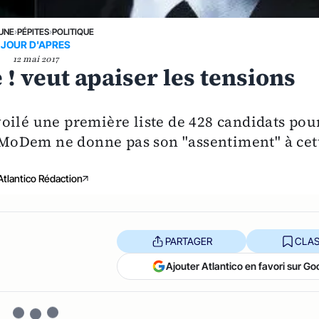
 UNE
›
PÉPITES
›
POLITIQUE
JOUR D'APRES
12 mai 2017
 ! veut apaiser les tensions
oilé une première liste de 428 candidats pou
du MoDem ne donne pas son "assentiment" à cet
Atlantico Rédaction
PARTAGER
CLAS
Ajouter Atlantico en favori sur Go