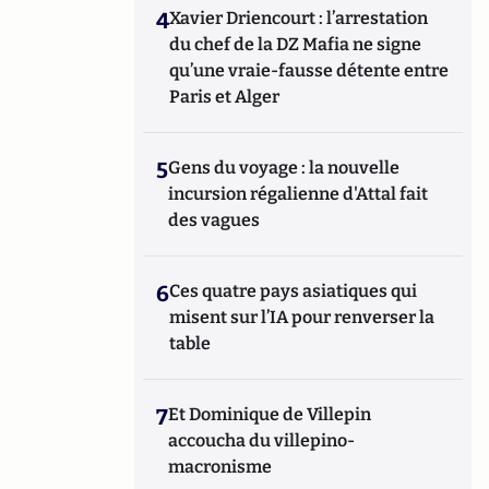
4
Xavier Driencourt : l’arrestation
du chef de la DZ Mafia ne signe
qu’une vraie-fausse détente entre
Paris et Alger
5
Gens du voyage : la nouvelle
incursion régalienne d'Attal fait
des vagues
6
Ces quatre pays asiatiques qui
misent sur l’IA pour renverser la
table
7
Et Dominique de Villepin
accoucha du villepino-
macronisme