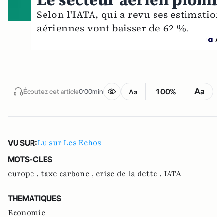
Le secteur aérien plom
Selon l'IATA, qui a revu ses estimati
aériennes vont baisser de 62 %.
Aa
100%
Écoutez cet article
0:00min
Aa
Lu sur Les Echos
VU SUR:
MOTS-CLES
europe ,
taxe carbone ,
crise de la dette ,
IATA
THEMATIQUES
Economie