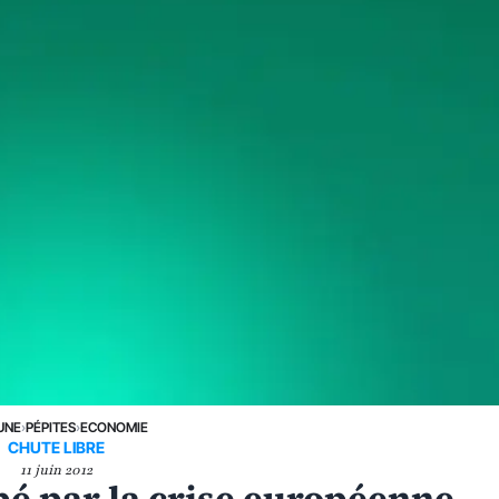
UNE
›
PÉPITES
›
ECONOMIE
CHUTE LIBRE
11 juin 2012