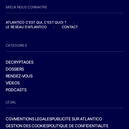
MIEUX NOUS CONNAITRE
ATLANTICO C'EST QUI, C'EST QUOI ?
/
LE RESEAU D'ATLANTICO
/
CONTACT
CATEGORIES
DECRYPTAGES
DOSSIERS
RENDEZ-VOUS
VIDEOS
PODCASTS
LEGAL
CGV
MENTIONS LEGALES
PUBLICITE SUR ATLANTICO
GESTION DES COOKIES
POLITIQUE DE CONFIDENTIALITE