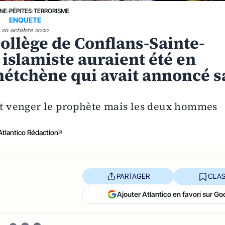
UNE
›
PÉPITES
›
TERRORISME
ENQUETE
20 octobre 2020
collège de Conflans-Sainte-
 islamiste auraient été en
chétchène qui avait annoncé s
ait venger le prophète mais les deux hommes
Atlantico Rédaction
PARTAGER
CLAS
Ajouter Atlantico en favori sur Go