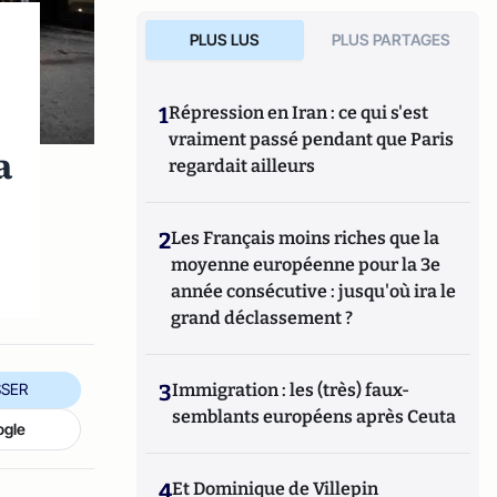
PLUS LUS
PLUS PARTAGES
1
Répression en Iran : ce qui s'est
vraiment passé pendant que Paris
a
regardait ailleurs
2
Les Français moins riches que la
moyenne européenne pour la 3e
année consécutive : jusqu'où ira le
grand déclassement ?
SER
3
Immigration : les (très) faux-
semblants européens après Ceuta
ogle
4
Et Dominique de Villepin