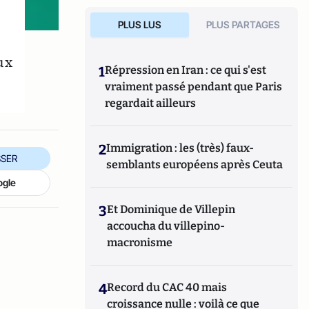
PLUS LUS
PLUS PARTAGES
ux
1
Répression en Iran : ce qui s'est
vraiment passé pendant que Paris
regardait ailleurs
2
Immigration : les (très) faux-
SER
semblants européens après Ceuta
ogle
3
Et Dominique de Villepin
accoucha du villepino-
macronisme
4
Record du CAC 40 mais
croissance nulle : voilà ce que