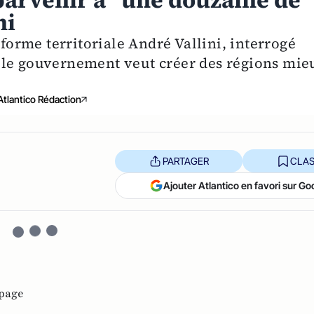
arvenir à "une douzaine de
ni
éforme territoriale André Vallini, interrogé
 le gouvernement veut créer des régions mie
Atlantico Rédaction
PARTAGER
CLAS
Ajouter Atlantico en favori sur Go
page