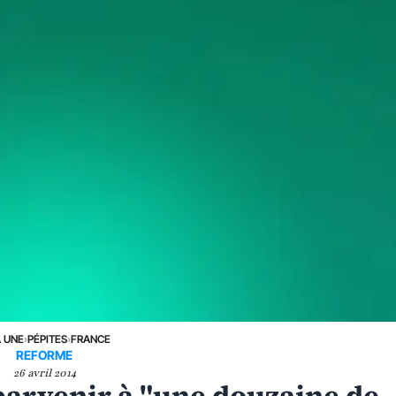
A UNE
›
PÉPITES
›
FRANCE
REFORME
26 avril 2014