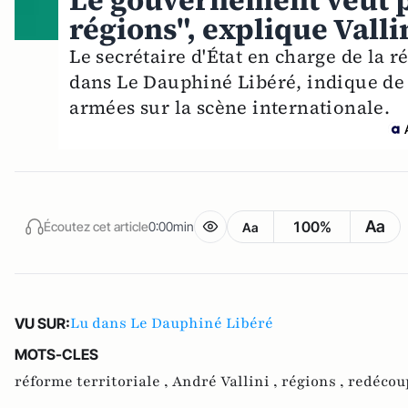
Le gouvernement veut p
régions", explique Valli
Le secrétaire d'État en charge de la r
dans Le Dauphiné Libéré, indique de
armées sur la scène internationale.
Aa
100%
Écoutez cet article
0:00min
Aa
Lu dans Le Dauphiné Libéré
VU SUR:
MOTS-CLES
réforme territoriale ,
André Vallini ,
régions ,
redécou