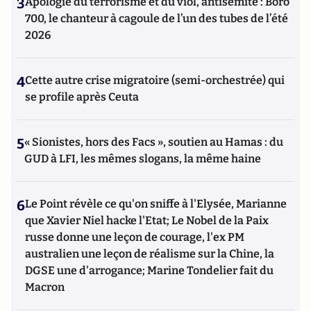
3
Apologie du terrorisme et du viol, antisémite : Boro
700, le chanteur à cagoule de l’un des tubes de l’été
2026
4
Cette autre crise migratoire (semi-orchestrée) qui
se profile après Ceuta
5
« Sionistes, hors des Facs », soutien au Hamas : du
GUD à LFI, les mêmes slogans, la même haine
6
Le Point révèle ce qu'on sniffe à l'Elysée, Marianne
que Xavier Niel hacke l'Etat; Le Nobel de la Paix
russe donne une leçon de courage, l'ex PM
australien une leçon de réalisme sur la Chine, la
DGSE une d'arrogance; Marine Tondelier fait du
Macron