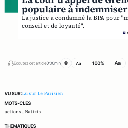
La cour d'appel de Gre
populaire à indemniser 
La justice a condamné la BPA pour "
conseil et de loyauté".
Aa
100%
Écoutez cet article
0:00min
Aa
Lu sur Le Parisien
VU SUR:
MOTS-CLES
actions ,
Natixis
THEMATIQUES