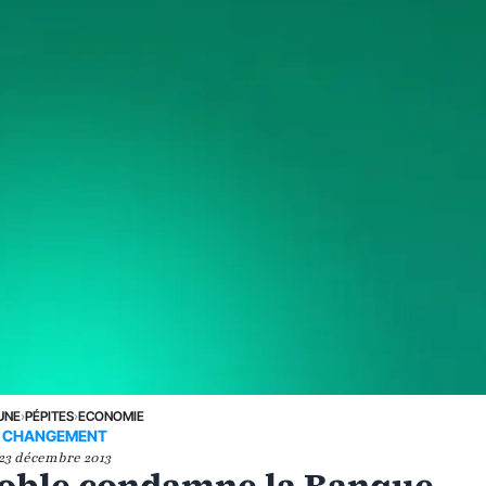
UNE
›
PÉPITES
›
ECONOMIE
CHANGEMENT
23 décembre 2013