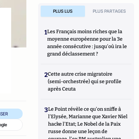
PLUS LUS
PLUS PARTAGES
1
Les Français moins riches que la
moyenne européenne pour la 3e
année consécutive : jusqu'où ira le
grand déclassement ?
2
Cette autre crise migratoire
(semi-orchestrée) qui se profile
après Ceuta
3
Le Point révèle ce qu'on sniffe à
SER
l'Elysée, Marianne que Xavier Niel
hacke l'Etat; Le Nobel de la Paix
ogle
russe donne une leçon de
courage, l'ex PM australien une