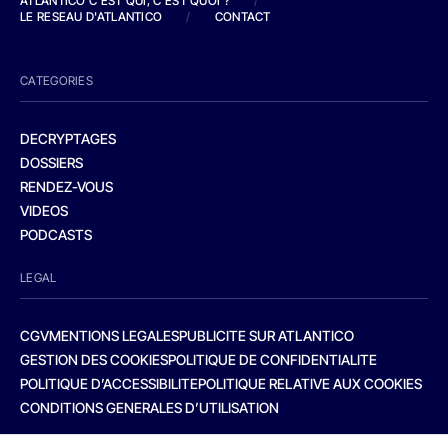
ATLANTICO C'EST QUI, C'EST QUOI ?
/
LE RESEAU D'ATLANTICO
/
CONTACT
CATEGORIES
DECRYPTAGES
DOSSIERS
RENDEZ-VOUS
VIDEOS
PODCASTS
LEGAL
CGV
MENTIONS LEGALES
PUBLICITE SUR ATLANTICO
GESTION DES COOKIES
POLITIQUE DE CONFIDENTIALITE
POLITIQUE D’ACCESSIBILITE
POLITIQUE RELATIVE AUX COOKIES
CONDITIONS GENERALES D’UTILISATION