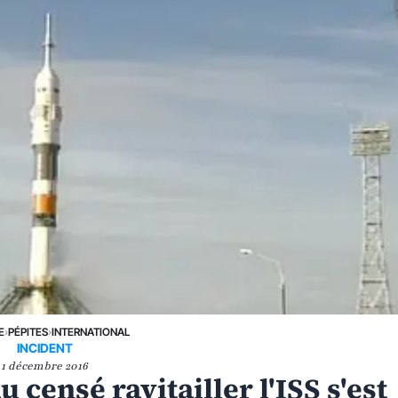
E
›
PÉPITES
›
INTERNATIONAL
INCIDENT
1 décembre 2016
 censé ravitailler l'ISS s'est