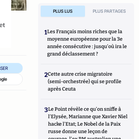
PLUS LUS
PLUS PARTAGES
et
1
Les Français moins riches que la
moyenne européenne pour la 3e
année consécutive : jusqu'où ira le
grand déclassement ?
SER
2
Cette autre crise migratoire
ogle
(semi-orchestrée) qui se profile
après Ceuta
3
Le Point révèle ce qu'on sniffe à
l'Elysée, Marianne que Xavier Niel
hacke l'Etat; Le Nobel de la Paix
russe donne une leçon de
courage, l'ex PM australien une