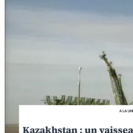
A LA UN
Kazakhstan : un vaisseau