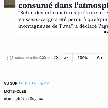
consumé dans l'atmosp
"Selon des informations préliminaire
vaisseau-cargo a été perdu à quelque 
montagneuse de Tuva", a déclaré l'age
Aa
100%
Écoutez cet article
0:00min
Aa
Lu sur Le Figaro
VU SUR:
MOTS-CLES
atmosphère ,
Soyouz