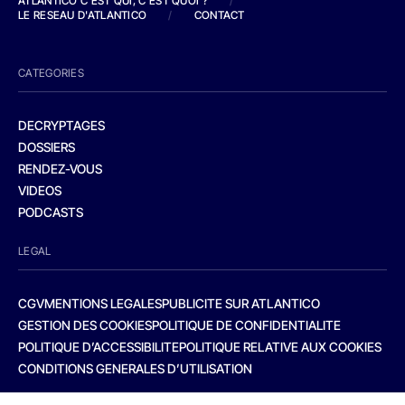
ATLANTICO C'EST QUI, C'EST QUOI ?
/
LE RESEAU D'ATLANTICO
/
CONTACT
CATEGORIES
DECRYPTAGES
DOSSIERS
RENDEZ-VOUS
VIDEOS
PODCASTS
LEGAL
CGV
MENTIONS LEGALES
PUBLICITE SUR ATLANTICO
GESTION DES COOKIES
POLITIQUE DE CONFIDENTIALITE
POLITIQUE D’ACCESSIBILITE
POLITIQUE RELATIVE AUX COOKIES
CONDITIONS GENERALES D’UTILISATION