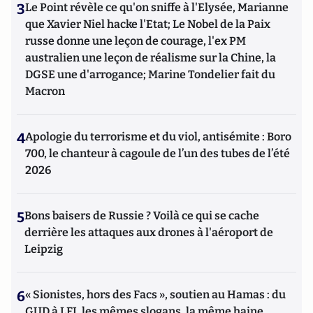
3
Le Point révèle ce qu'on sniffe à l'Elysée, Marianne
que Xavier Niel hacke l'Etat; Le Nobel de la Paix
russe donne une leçon de courage, l'ex PM
australien une leçon de réalisme sur la Chine, la
DGSE une d'arrogance; Marine Tondelier fait du
Macron
4
Apologie du terrorisme et du viol, antisémite : Boro
700, le chanteur à cagoule de l’un des tubes de l’été
2026
5
Bons baisers de Russie ? Voilà ce qui se cache
derrière les attaques aux drones à l'aéroport de
Leipzig
6
« Sionistes, hors des Facs », soutien au Hamas : du
GUD à LFI, les mêmes slogans, la même haine