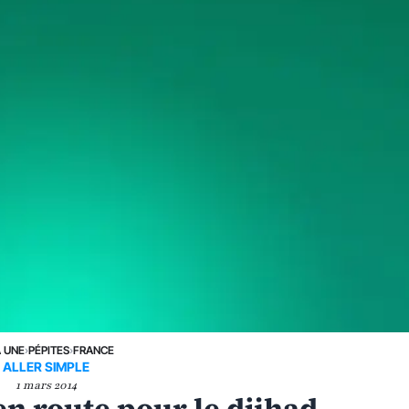
A UNE
›
PÉPITES
›
FRANCE
ALLER SIMPLE
1 mars 2014