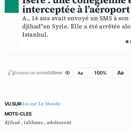
Isère : une collégienne 
interceptée à l’aéroport
A., 14 ans avait envoyé un SMS à son p
djihad"en Syrie. Elle a été arrêtée al
Istanbul.
Aa
100%
Écoutez cet article
0:00min
Aa
Lu sur Le Monde
VU SUR:
MOTS-CLES
djihad ,
talibans ,
adolescent