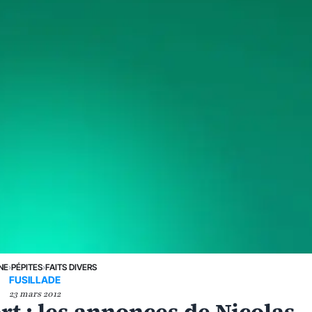
NE
›
PÉPITES
›
FAITS DIVERS
FUSILLADE
23 mars 2012