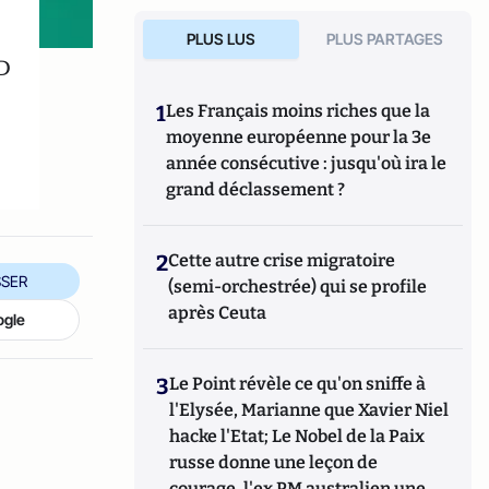
PLUS LUS
PLUS PARTAGES
ID
1
Les Français moins riches que la
moyenne européenne pour la 3e
année consécutive : jusqu'où ira le
grand déclassement ?
2
Cette autre crise migratoire
SER
(semi-orchestrée) qui se profile
après Ceuta
ogle
3
Le Point révèle ce qu'on sniffe à
l'Elysée, Marianne que Xavier Niel
hacke l'Etat; Le Nobel de la Paix
russe donne une leçon de
courage, l'ex PM australien une