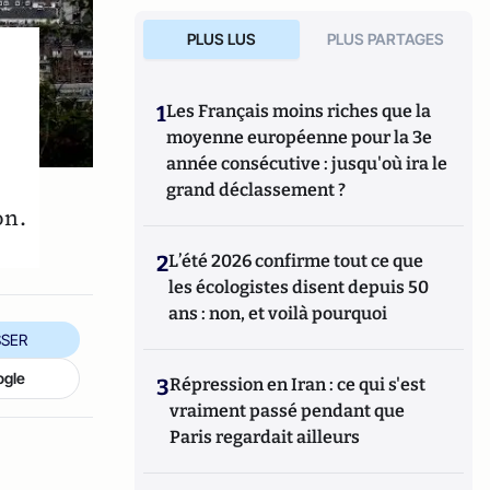
PLUS LUS
PLUS PARTAGES
1
Les Français moins riches que la
moyenne européenne pour la 3e
année consécutive : jusqu'où ira le
grand déclassement ?
on.
2
L’été 2026 confirme tout ce que
les écologistes disent depuis 50
ans : non, et voilà pourquoi
SER
ogle
3
Répression en Iran : ce qui s'est
vraiment passé pendant que
Paris regardait ailleurs