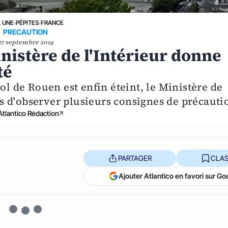
A UNE
›
PÉPITES
›
FRANCE
PRECAUTION
27 septembre 2019
inistère de l'Intérieur donne
té
ol de Rouen est enfin éteint, le Ministère de
 d'observer plusieurs consignes de précauti
Atlantico Rédaction
PARTAGER
CLAS
Ajouter Atlantico en favori sur Go