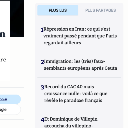
PLUS LUS
PLUS PARTAGES
1
Répression en Iran : ce qui s'est
un
vraiment passé pendant que Paris
regardait ailleurs
ire
2
Immigration : les (très) faux-
semblants européens après Ceuta
3
Record du CAC 40 mais
croissance nulle : voilà ce que
SER
révèle le paradoxe français
ogle
4
Et Dominique de Villepin
accoucha du villepino-