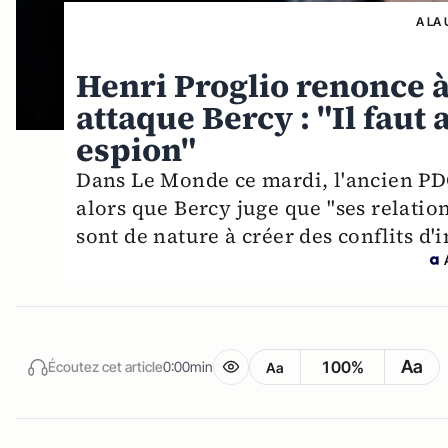
A LA 
Henri Proglio renonce à
attaque Bercy : "Il fau
espion"
Dans Le Monde ce mardi, l'ancien PDG
alors que Bercy juge que "ses relation
sont de nature à créer des conflits d'i
Aa
100%
Écoutez cet article
0:00min
Aa