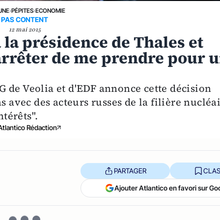
UNE
›
PÉPITES
›
ECONOMIE
PAS CONTENT
12 mai 2015
 la présidence de Thales et
t arrêter de me prendre pour 
 de Veolia et d'EDF annonce cette décision
s avec des acteurs russes de la filière nucléa
ntérêts".
Atlantico Rédaction
PARTAGER
CLAS
Ajouter Atlantico en favori sur Go