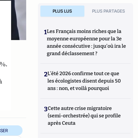
PLUS LUS
PLUS PARTAGES
1
Les Français moins riches que la
moyenne européenne pour la 3e
année consécutive : jusqu'où ira le
grand déclassement ?
0%.
2
L’été 2026 confirme tout ce que
à
les écologistes disent depuis 50
ans : non, et voilà pourquoi
3
Cette autre crise migratoire
(semi-orchestrée) qui se profile
après Ceuta
SER