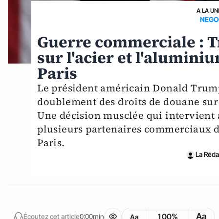
A LA UN
NEGO
Guerre commerciale : T
sur l'acier et l'alumini
Paris
Le président américain Donald Trump
doublement des droits de douane sur 
Une décision musclée qui intervient 
plusieurs partenaires commerciaux de
Paris.
La Rédac
Aa
100%
Écoutez cet article
0:00min
Aa