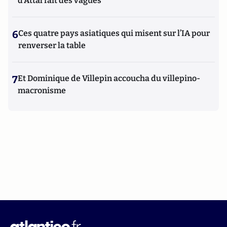
d'Attal fait des vagues
6
Ces quatre pays asiatiques qui misent sur l’IA pour
renverser la table
7
Et Dominique de Villepin accoucha du villepino-
macronisme