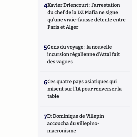
4
Xavier Driencourt : l’arrestation
du chef de la DZ Mafia ne signe
qu’une vraie-fausse détente entre
Paris et Alger
5
Gens du voyage : la nouvelle
incursion régalienne d'Attal fait
des vagues
6
Ces quatre pays asiatiques qui
misent sur l’IA pour renverser la
table
7
Et Dominique de Villepin
accoucha du villepino-
macronisme