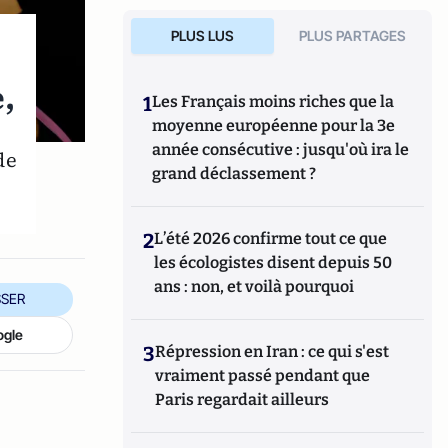
PLUS LUS
PLUS PARTAGES
,
1
Les Français moins riches que la
moyenne européenne pour la 3e
année consécutive : jusqu'où ira le
de
grand déclassement ?
2
L’été 2026 confirme tout ce que
les écologistes disent depuis 50
ans : non, et voilà pourquoi
SER
ogle
3
Répression en Iran : ce qui s'est
vraiment passé pendant que
Paris regardait ailleurs