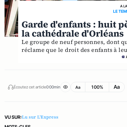
A L
LE TE
Garde d'enfants : huit p
la cathédrale d'Orléans
Le groupe de neuf personnes, dont qua
réclame que le droit des enfants à leu
Aa
100%
Écoutez cet article
0:00min
Aa
Lu sur L'Express
VU SUR:
MOTS-CLES