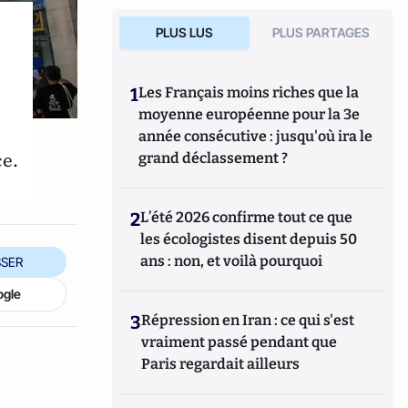
PLUS LUS
PLUS PARTAGES
1
Les Français moins riches que la
moyenne européenne pour la 3e
année consécutive : jusqu'où ira le
ce.
grand déclassement ?
2
L’été 2026 confirme tout ce que
les écologistes disent depuis 50
ans : non, et voilà pourquoi
SER
ogle
3
Répression en Iran : ce qui s'est
vraiment passé pendant que
Paris regardait ailleurs