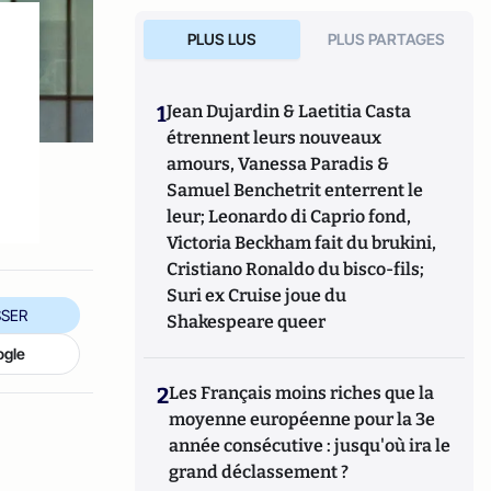
PLUS LUS
PLUS PARTAGES
1
Jean Dujardin & Laetitia Casta
étrennent leurs nouveaux
amours, Vanessa Paradis &
Samuel Benchetrit enterrent le
leur; Leonardo di Caprio fond,
Victoria Beckham fait du brukini,
Cristiano Ronaldo du bisco-fils;
Suri ex Cruise joue du
SER
Shakespeare queer
ogle
2
Les Français moins riches que la
moyenne européenne pour la 3e
année consécutive : jusqu'où ira le
grand déclassement ?