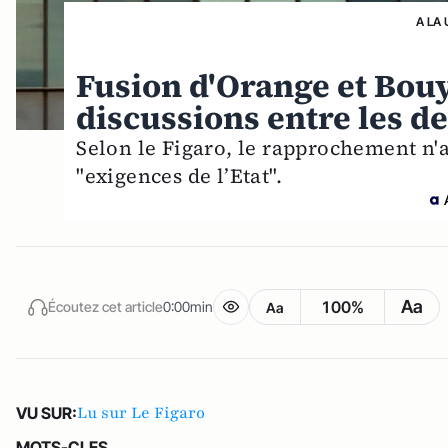
A LA 
Fusion d'Orange et Bou
discussions entre les d
Selon le Figaro, le rapprochement n'
"exigences de l’Etat".
Aa
100%
Écoutez cet article
0:00min
Aa
Lu sur Le Figaro
VU SUR:
MOTS-CLES