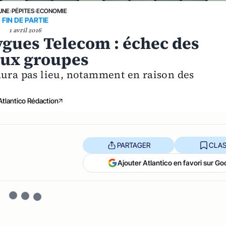
UNE
›
PÉPITES
›
ECONOMIE
FIN DE PARTIE
1 avril 2016
ygues Telecom : échec des
eux groupes
aura pas lieu, notamment en raison des
Atlantico Rédaction
PARTAGER
CLAS
Ajouter Atlantico en favori sur Go